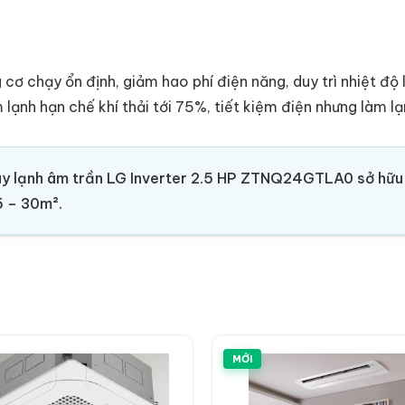
cơ chạy ổn định, giảm hao phí điện năng, duy trì nhiệt độ l
lạnh hạn chế khí thải tới 75%, tiết kiệm điện nhưng làm lạ
 lạnh âm trần LG Inverter 2.5 HP ZTNQ24GTLA0 sở hữu th
5 – 30m².
MỚI