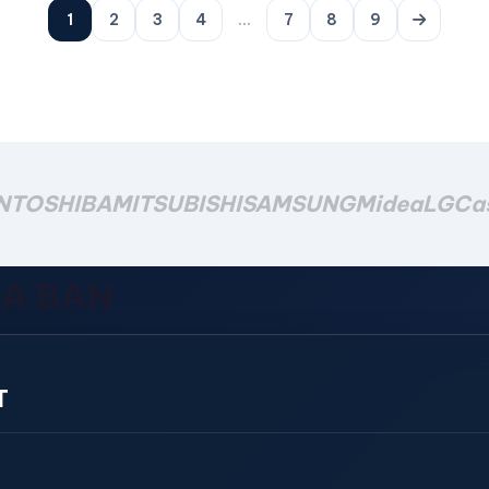
1
2
3
4
...
7
8
9
N
TOSHIBA
MITSUBISHI
SAMSUNG
Midea
LG
Ca
ỦA BẠN
T