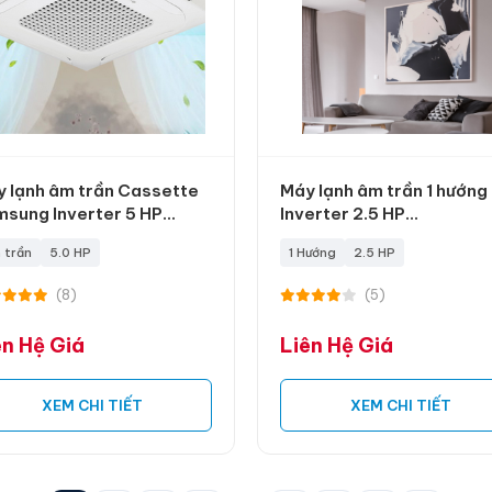
 lạnh âm trần Cassette
Máy lạnh âm trần 1 hướng
sung Inverter 5 HP
Inverter 2.5 HP
nd-Free
ZTNQ24GTLA0
 trần
5.0 HP
1 Hướng
2.5 HP
(8)
(5)
ên Hệ Giá
Liên Hệ Giá
XEM CHI TIẾT
XEM CHI TIẾT