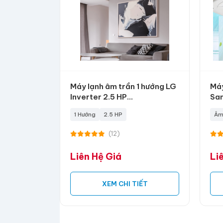
Máy lạnh âm trần 1 hướng LG
Máy
Inverter 2.5 HP
Sam
ZTNQ24GTLA0
Wi
1 Hướng
2.5 HP
Âm
(12)
Liên Hệ Giá
Li
XEM CHI TIẾT