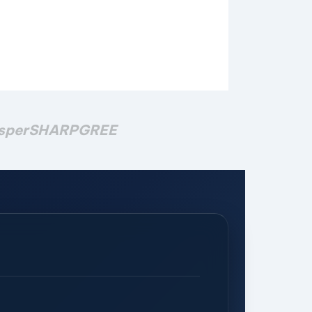
sper
SHARP
GREE