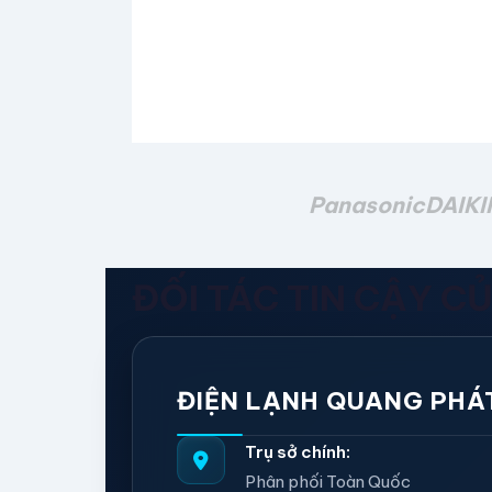
Panasonic
DAIKI
ĐỐI TÁC TIN CẬY C
ĐIỆN LẠNH QUANG PHÁ
Trụ sở chính:
Phân phối Toàn Quốc