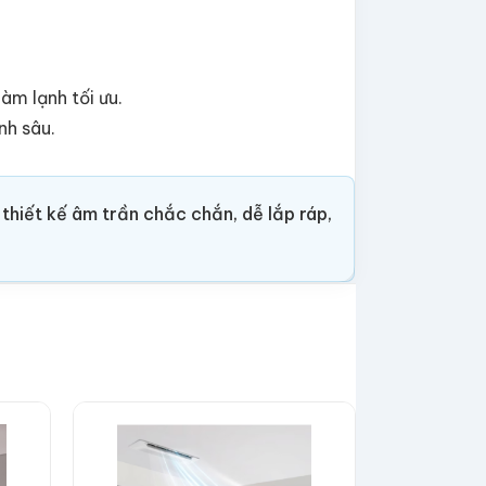
àm lạnh tối ưu.
nh sâu.
iết kế âm trần chắc chắn, dễ lắp ráp,