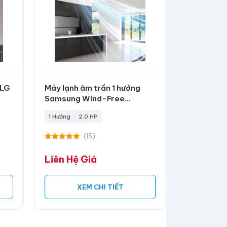
 LG
Máy lạnh âm trần 1 hướng
Samsung Wind-Free
Inverter 2 HP
1 Hướng
2.0 HP
(15)
Liên Hệ Giá
XEM CHI TIẾT